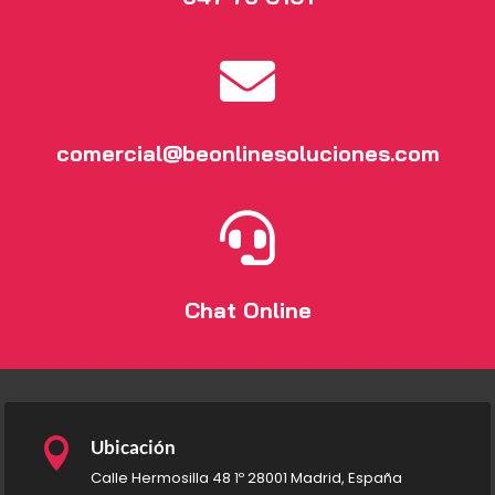

comercial@beonlinesoluciones.com

Chat Online

Ubicación
Calle Hermosilla 48 1º 28001 Madrid, España