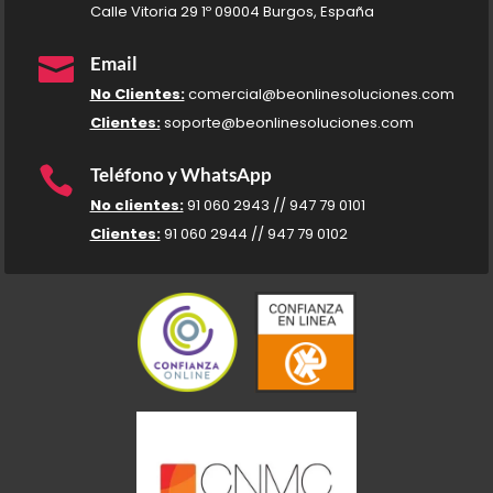
Calle Vitoria 29 1º 09004 Burgos, España

Email
No Clientes:
comercial@beonlinesoluciones.com
Clientes:
soporte@beonlinesoluciones.com

Teléfono y WhatsApp
No clientes:
91 060 2943 // 947 79 0101
Clientes:
91 060 2944 // 947 79 0102