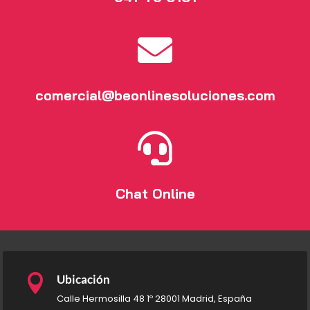

comercial@beonlinesoluciones.com

Chat Online

Ubicación
Calle Hermosilla 48 1º 28001 Madrid, España