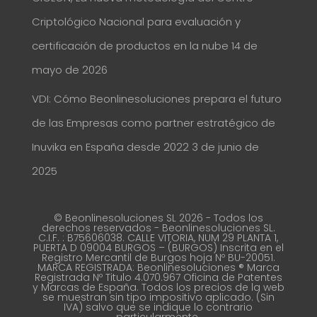
Criptológico Nacional para evaluación y
certificación de productos en la nube
14 de
mayo de 2026
VDI: Cómo Beonlinesoluciones prepara el futuro
de las Empresas como partner estratégico de
Inuvika en España desde 2022
3 de junio de
2025
© Beonlinesoluciones SL 2026 - Todos los
derechos reservados - Beonlinesoluciones SL.
C.I.F. : B75606038. CALLE VITORIA, NUM 29 PLANTA 1,
PUERTA D 09004 BURGOS – (BURGOS) Inscrita en el
Registro Mercantil de Burgos hoja Nº BU-20051.
MARCA REGISTRADA: Beonlinesoluciones ® Marca
Registrada Nº Titulo 4.070.967 Oficina de Patentes
y Marcas de España. Todos los precios de la web
se muestran sin tipo impositivo aplicado. (Sin
IVA) salvo que se indique lo contrario
particularmente.