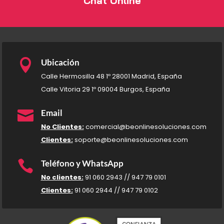
Chat Online

Ubicación
Calle Hermosilla 48 1º 28001 Madrid, España
Calle Vitoria 29 1º 09004 Burgos, España

Email
No Clientes:
comercial@beonlinesoluciones.com
Clientes:
soporte@beonlinesoluciones.com

Teléfono y WhatsApp
No clientes:
91 060 2943 // 947 79 0101
Clientes:
91 060 2944 // 947 79 0102