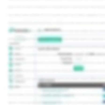
tenemos más de una serie, le damos a crear, y directamente nos va a la ficha de cliente, ya que este cliente no existía. Metemos el dato del ZIP, los dato
realizada, daríamos a guardar y nos llevaría directamente al área de facturación. Para facturar, si tenemos ya metidos en catálogo productos, nos aparecer
sesión de formación, aplicarle la tarifa y darle el número de unidades, si es que hay más de una unidad. Y si quisiéramos hacer cualquier tipo de modifica
descripción, meterla dentro de la familia de productos que quisiéramos, aplicar retenciones o no. Lo ideal es que el catálogo para futuros usos sea lo má
equivalencia, es que hay que ponerlo, campo de observaciones, forma de pago. Dependiendo de la forma de pago que pongamos en la configuración, podremos a
facturas se pueden duplicar, se pueden convertir en cobros periódicos, decirle al sistema cuándo queremos que la genere y con qué texto, incluso para alg
cinco de marzo, nos iríamos a abril. El concepto es formación, y vamos a incluir al final el mes actual en el concepto, por lo que sería formación abril. Si h
periodicidad, o bien un cobro único, mensual, bimensual, trimestral, cuatrimestral, según se necesite. Yo la voy a dejar en mensual, le daríamos a guardar
facturación va ser el cinco de abril, esto se marcaría, y con las facturas, generaríamos factura, y si fuera el cinco de abril, en facturas dispondríamos de l
validar y generar la factura para que se genere el código QR y se suba arriba. No existen las facturas rectificativas en el programa, se anulan y se gener
cliente y estadísticas de ventas que se han hecho directamente. Si hubiera algún tipo de dato específico para este cliente en merifacture, que fueran régime
pequeña parte de CRM para meter notas, en el caso de los distribuidores de quién es el responsable del comercial, de dónde viene, el tipo de segmentación
modificaciones, se da guardar y queda guardado para siguiente. Se puede invitar al cliente a acceder a a su área de facturación. Teniendo el correo electr