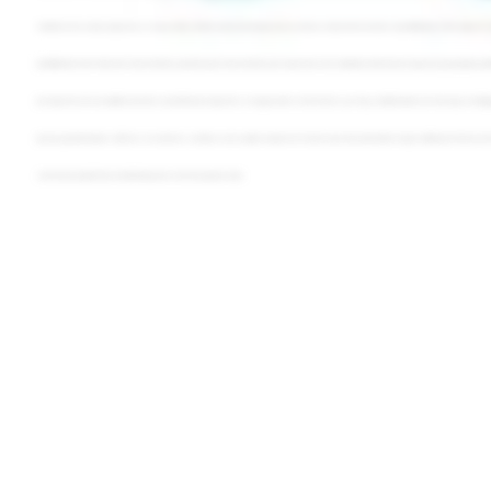
también un área de presupuestos, es muy sencilla, funciona exactamente igual que las facturas, únicamente tenemos la posibilidad de meter algo más de t
posibilidad de meter texto antes de los detalles y texto después de los detalles, por si queremos marcar objetivos dentro del presupuesto, y hay luego la posi
presupuesto, crear un pedido, facturarlo. La gestión de presupuestos es muy parecida a la de facturas y es muy sencillo funcionar con ella. Hay el catálog
gastos y de proveedores. Además, si se conecta a, siempre se van a poder recuperar las facturas que otros proveedores hayan subido por el mismo sist
sistema para poder llevar el control de gastos sin tener que picar nada.