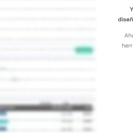
Y
s del cliente, meteríamos en el contacto de facturación el correo electrónico donde queremos que enviar la factura una vez
dise
á aquí y, de hecho, irá filtrando según vayamos escribiendo. Si no tuviéramos el producto metido, es tan fácil como poner
ción sobre esta línea concreta, daríamos aquí, la podríamos incluir al catálogo para futuros usos, le podríamos poner una
Ah
s genérico posible, se da añadir, queda añadido. Tenemos por la parte de abajo toda la parte de retención en recargos de
herr
ñadir texto, por ejemplo, si es por transferencia, podremos añadir una línea de texto con el número de cuenta. Todas las
unos parámetros automático, se convertiría en factura recurrente. La próxima factura sería, ya que la estamos haciendo el
ubiera algún cambio que quisiéramos hacer, tened en cuenta que esto genera facturas de forma recurrente todos los meses. Y la
. Tendríamos dentro de los cobros periódicos el que acabamos de hacer, que es este, hago información mensual. La siguiente
a factura ya hecha. Todas las facturas, si estás en Verifactum, se generan como borrador. Hay que entrar y hacer la acción de
an facturas nuevas, y se puede enviar por correo electrónico. Tenemos el área de clientes con un pequeño CRM dentro de del
n simplificado, recargos de equivalencia, aquí vamos a poder modificar independientemente por clientes todos los datos, un
 y todos los datos que tiene el cliente. Se pueden añadir todos los contactos que se quiera. Una vez que están hechas las
ónico, de invitar al cliente y se le manda un acceso específico para su área y solo para poder descargar facturas. Tenemos