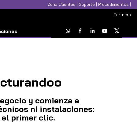
Zona Clientes
|
Soporte
|
Procedimientos
|
Partners
aciones
acturandoo
negocio y comienza a
cnicos ni instalaciones:
el primer clic.