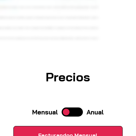
exto en una factura. Vamos a tener el mismo detalle, vamos a meter un elixir de la eterna juventud, y vamos a tener la
bilidad de elegir varias plantillas y elegir el estado del presupuesto. Una vez que está guardado, también podemos copiar el
o para productos y las compras. No es un programa de contabilidad, es un programa de facturación, pero tiene un control de
ema de. El sistema comprueba con nuestro ZIP si hay facturas que haya subido proveedores, y directamente las carga al
Precios
Mensual
Anual
Facturandoo Mensual