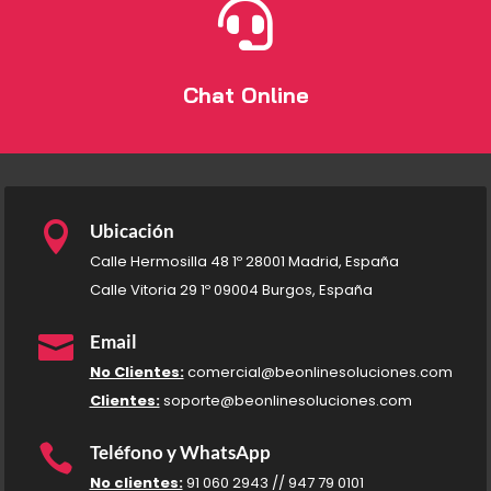

Chat Online

Ubicación
Calle Hermosilla 48 1º 28001 Madrid, España
Calle Vitoria 29 1º 09004 Burgos, España

Email
No Clientes:
comercial@beonlinesoluciones.com
Clientes:
soporte@beonlinesoluciones.com

Teléfono y WhatsApp
No clientes:
91 060 2943 // 947 79 0101