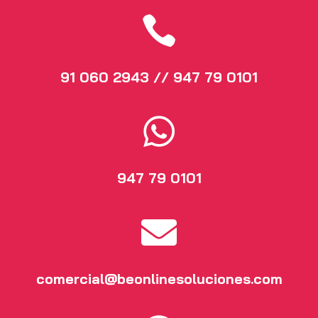

91 060 2943 // 947 79 0101

947 79 0101

comercial@beonlinesoluciones.com