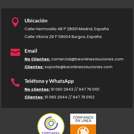

Ubicación
Calle Hermosilla 48 1º 28001 Madrid, España
Calle Vitoria 29 1º 09004 Burgos, España

Email
No Clientes:
comercial@beonlinesoluciones.com
Clientes:
soporte@beonlinesoluciones.com

Teléfono y WhatsApp
No clientes:
91 060 2943 // 947 79 0101
Clientes:
91 060 2944 // 947 79 0102