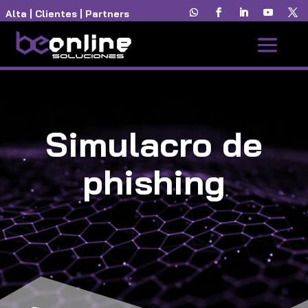
Alta
|
Clientes
|
Partners
Simulacro de
phishing