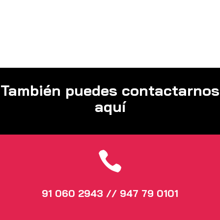
También puedes contactarnos
aquí

91 060 2943 // 947 79 0101