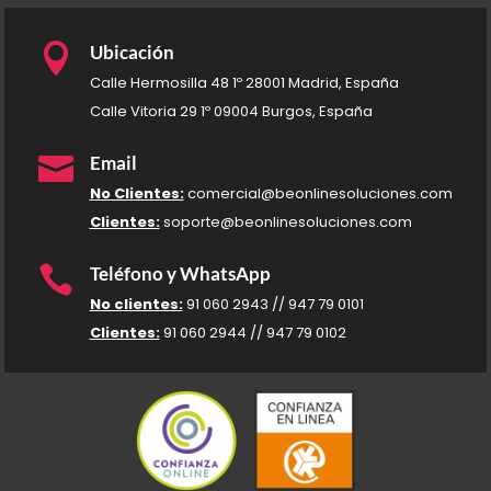

Ubicación
Calle Hermosilla 48 1º 28001 Madrid, España
Calle Vitoria 29 1º 09004 Burgos, España

Email
No Clientes:
comercial@beonlinesoluciones.com
Clientes:
soporte@beonlinesoluciones.com

Teléfono y WhatsApp
No clientes:
91 060 2943 // 947 79 0101
Clientes:
91 060 2944 // 947 79 0102