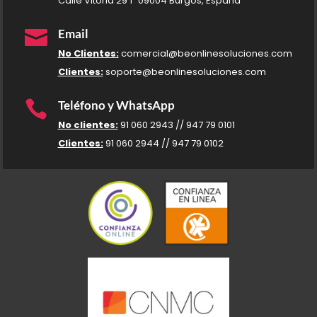
Calle Vitoria 29 1º 09004 Burgos, España

Email
No Clientes:
comercial@beonlinesoluciones.com
Clientes:
soporte@beonlinesoluciones.com

Teléfono y WhatsApp
No clientes:
91 060 2943 // 947 79 0101
Clientes:
91 060 2944 // 947 79 0102