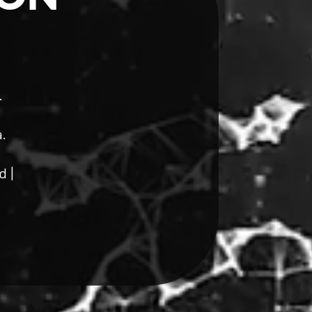
.
.
d |