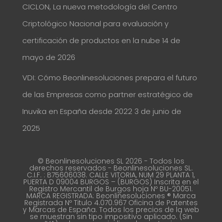
CICLON, La nueva metodología del Centro
Criptológico Nacional para evaluación y
certificación de productos en la nube
14 de
mayo de 2026
VDI: Cómo Beonlinesoluciones prepara el futuro
de las Empresas como partner estratégico de
Inuvika en España desde 2022
3 de junio de
2025
© Beonlinesoluciones SL 2026 - Todos los
derechos reservados - Beonlinesoluciones SL.
C.I.F. : B75606038. CALLE VITORIA, NUM 29 PLANTA 1,
PUERTA D 09004 BURGOS – (BURGOS) Inscrita en el
Registro Mercantil de Burgos hoja Nº BU-20051.
MARCA REGISTRADA: Beonlinesoluciones ® Marca
Registrada Nº Titulo 4.070.967 Oficina de Patentes
y Marcas de España. Todos los precios de la web
se muestran sin tipo impositivo aplicado. (Sin