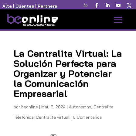
Alta
|
Clientes
|
Partners
La Centralita Virtual: La
Solución Perfecta para
Organizar y Potenciar
la Comunicación
Empresarial
por
beonline
|
May 6, 2024
|
Autonomos
,
Centralita
Telefónica
,
Centralita virtual
|
0 Comentarios