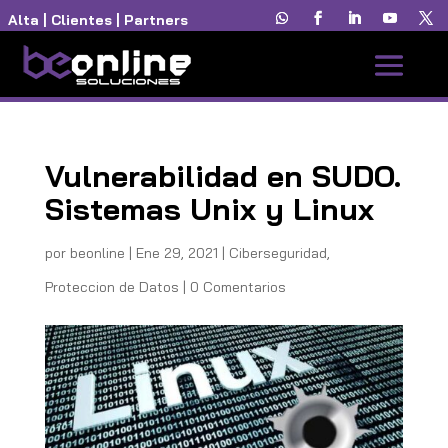
Alta
|
Clientes
|
Partners
Vulnerabilidad en SUDO.
Sistemas Unix y Linux
por
beonline
|
Ene 29, 2021
|
Ciberseguridad
,
Proteccion de Datos
|
0 Comentarios