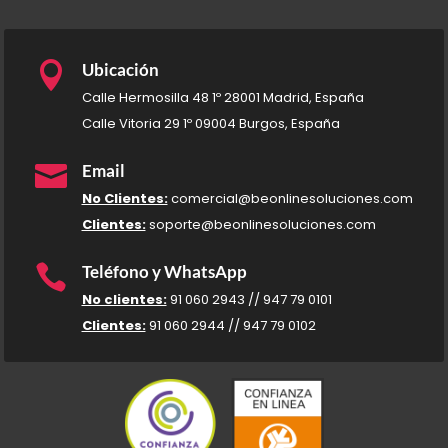

Ubicación
Calle Hermosilla 48 1º 28001 Madrid, España
Calle Vitoria 29 1º 09004 Burgos, España

Email
No Clientes:
comercial@beonlinesoluciones.com
Clientes:
soporte@beonlinesoluciones.com

Teléfono y WhatsApp
No clientes:
91 060 2943 // 947 79 0101
Clientes:
91 060 2944 // 947 79 0102