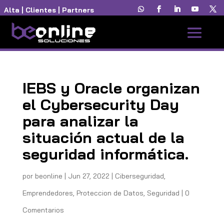
Alta
|
Clientes
|
Partners
IEBS y Oracle organizan
el Cybersecurity Day
para analizar la
situación actual de la
seguridad informática.
por
beonline
|
Jun 27, 2022
|
Ciberseguridad
,
Emprendedores
,
Proteccion de Datos
,
Seguridad
|
0
Comentarios