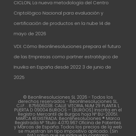
CICLON, La nueva metodología del Centro
Criptológico Nacional para evaluación y
certificación de productos en la nube
14 de
mayo de 2026
VDI: Cómo Beonlinesoluciones prepara el futuro
de las Empresas como partner estratégico de
Inuvika en España desde 2022
3 de junio de
2025
© Beonlinesoluciones SL 2026 - Todos los
derechos reservados - Beonlinesoluciones SL.
C.I.F. : B75606038. CALLE VITORIA, NUM 29 PLANTA 1,
PUERTA D 09004 BURGOS – (BURGOS) Inscrita en el
Registro Mercantil de Burgos hoja Nº BU-20051.
MARCA REGISTRADA: Beonlinesoluciones ® Marca
Registrada Nº Titulo 4.070.967 Oficina de Patentes
y Marcas de España. Todos los precios de la web
se muestran sin tipo impositivo aplicado. (Sin
IVA) salvo que se indique lo contrario