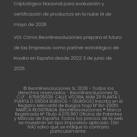
Criptológico Nacional para evaluación y
certificación de productos en la nube
14 de
mayo de 2026
VDI: Cómo Beonlinesoluciones prepara el futuro
de las Empresas como partner estratégico de
Inuvika en España desde 2022
3 de junio de
2025
© Beonlinesoluciones SL 2026 - Todos los
derechos reservados - Beonlinesoluciones SL.
C.I.F. : B75606038. CALLE VITORIA, NUM 29 PLANTA 1,
PUERTA D 09004 BURGOS – (BURGOS) Inscrita en el
Registro Mercantil de Burgos hoja Nº BU-20051.
MARCA REGISTRADA: Beonlinesoluciones ® Marca
Registrada Nº Titulo 4.070.967 Oficina de Patentes
y Marcas de España. Todos los precios de la web
se muestran sin tipo impositivo aplicado. (Sin
IVA) salvo que se indique lo contrario
particularmente.