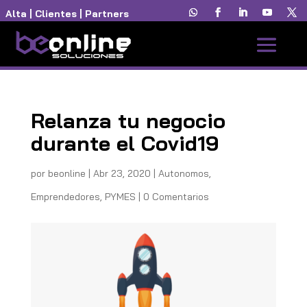
Alta
|
Clientes
|
Partners
Relanza tu negocio
durante el Covid19
por
beonline
|
Abr 23, 2020
|
Autonomos
,
Emprendedores
,
PYMES
|
0 Comentarios