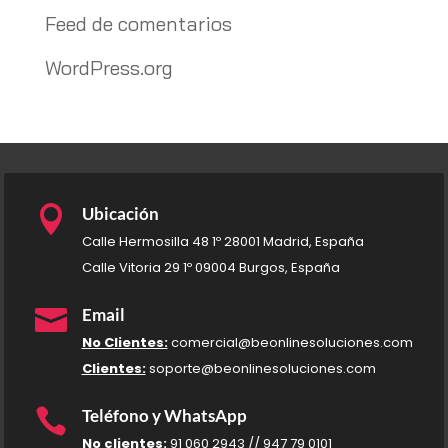
Feed de comentarios
WordPress.org

Ubicación
Calle Hermosilla 48 1º 28001 Madrid, España
Calle Vitoria 29 1º 09004 Burgos, España

Email
No Clientes:
comercial@beonlinesoluciones.com
Clientes:
soporte@beonlinesoluciones.com

Teléfono y WhatsApp
No clientes:
91 060 2943 // 947 79 0101