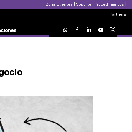
Zona Clientes
|
Soporte
|
Procedimientos
|
Partners
aciones
egocio