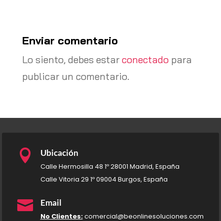
Enviar comentario
Lo siento, debes estar
conectado
para
publicar un comentario.

Ubicación
Calle Hermosilla 48 1º 28001 Madrid, España
Calle Vitoria 29 1º 09004 Burgos, España

Email
No Clientes:
comercial@beonlinesoluciones.com