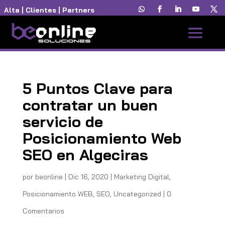
Alta
|
Clientes
|
Partners
5 Puntos Clave para
contratar un buen
servicio de
Posicionamiento Web
SEO en Algeciras
por
beonline
|
Dic 16, 2020
|
Marketing Digital
,
Posicionamiento WEB
,
SEO
,
Uncategorized
|
0
Comentarios