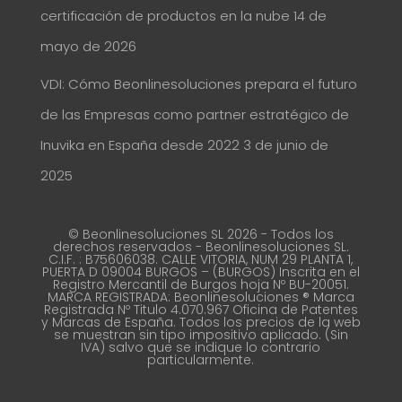
certificación de productos en la nube
14 de
mayo de 2026
VDI: Cómo Beonlinesoluciones prepara el futuro
de las Empresas como partner estratégico de
Inuvika en España desde 2022
3 de junio de
2025
© Beonlinesoluciones SL 2026 - Todos los
derechos reservados - Beonlinesoluciones SL.
C.I.F. : B75606038. CALLE VITORIA, NUM 29 PLANTA 1,
PUERTA D 09004 BURGOS – (BURGOS) Inscrita en el
Registro Mercantil de Burgos hoja Nº BU-20051.
MARCA REGISTRADA: Beonlinesoluciones ® Marca
Registrada Nº Titulo 4.070.967 Oficina de Patentes
y Marcas de España. Todos los precios de la web
se muestran sin tipo impositivo aplicado. (Sin
IVA) salvo que se indique lo contrario
particularmente.